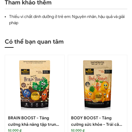
Tham khảo thêm
Thiếu vi chất dinh dưỡng ở trẻ em: Nguyên nhân, hậu quả và giải
pháp
Có thể bạn quan tâm
BRAIN BOOST - Tăng
BODY BOOST - Tăng
cường khả năng tập trung
cường sức khỏe - Trái cây
52.000 ₫
52.000 ₫
và bổ sung men tiêu hóa -
nhiệt đới