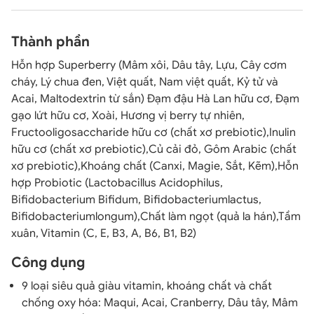
Thành phần
Hỗn hợp Superberry (Mâm xôi, Dâu tây, Lựu, Cây cơm
cháy, Lý chua đen, Việt quất, Nam việt quất, Kỷ tử và
Acai, Maltodextrin từ sắn) Đạm đậu Hà Lan hữu cơ, Đạm
gạo lứt hữu cơ, Xoài, Hương vị berry tự nhiên,
Fructooligosaccharide hữu cơ (chất xơ prebiotic),Inulin
hữu cơ (chất xơ prebiotic),Củ cải đỏ, Gôm Arabic (chất
xơ prebiotic),Khoáng chất (Canxi, Magie, Sắt, Kẽm),Hỗn
hợp Probiotic (Lactobacillus Acidophilus,
Bifidobacterium Bifidum, Bifidobacteriumlactus,
Bifidobacteriumlongum),Chất làm ngọt (quả la hán),Tầm
xuân, Vitamin (C, E, B3, A, B6, B1, B2)
Công dụng
9 loại siêu quả giàu vitamin, khoáng chất và chất
chống oxy hóa: Maqui, Acai, Cranberry, Dâu tây, Mâm